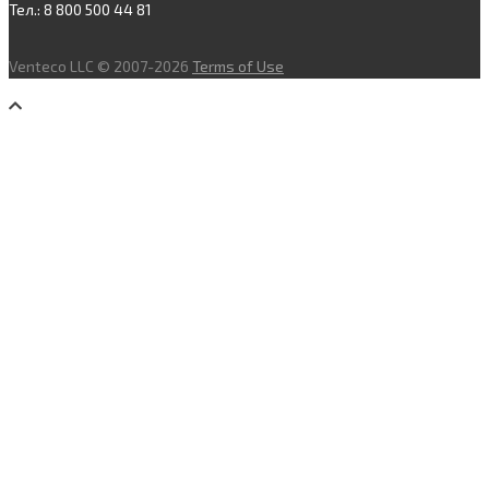
Тел.: 8 800 500 44 81
Venteco LLC © 2007-2026
Terms of Use