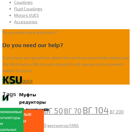
Couplings
Fluid Couplings
Motors VUES
Accessories
Do you have more questions?
Do you need our help?
If you have any questions about the services we provide simply use
the form below. We try and respond to all queries and comments
within 24 hours.
KSU
GET IN TOUCH
и
Tags
Муфты
редукторы
ВГ 104
ВГ 50
подшипники
ВГ 70
KSA
KPLB
ВГ 200
люминиевые
APMH
APMT
KPLA
Модульные
ентиляторы
градирни
СК 400
ля
СК 1200
вентилятор FANS
из
ушильных