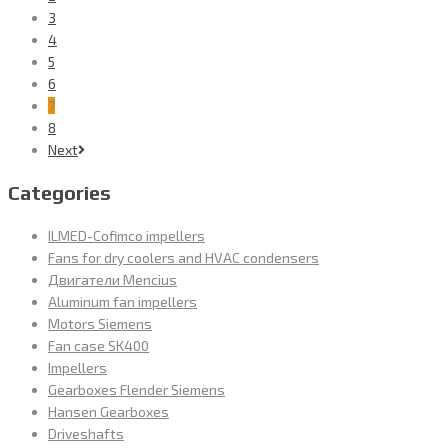
3
4
5
6
7
8
Next
Categories
ILMED-Cofimco impellers
Fans for dry coolers and HVAC condensers
Двигатели Mencius
Aluminum fan impellers
Motors Siemens
Fan case SK400
Impellers
Gearboxes Flender Siemens
Hansen Gearboxes
Driveshafts