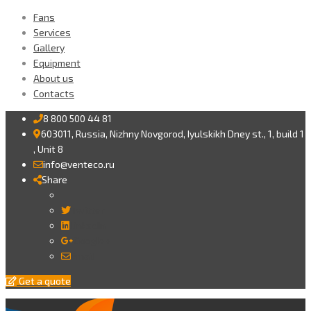
Fans
Services
Gallery
Equipment
About us
Contacts
8 800 500 44 81
603011, Russia, Nizhny Novgorod, Iyulskikh Dney st., 1, build 1
, Unit 8
info@venteco.ru
Share
Twitter
LinkedIn
Google+
Email
Get a quote