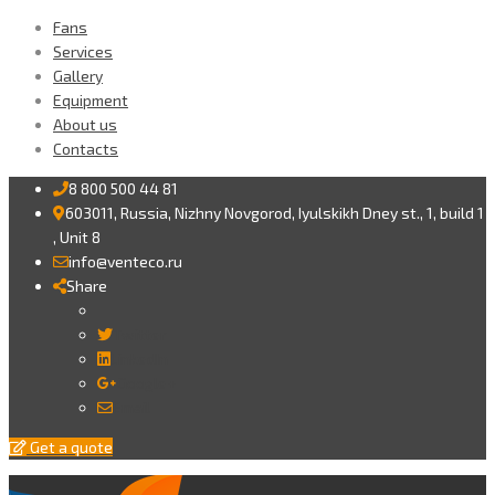
Fans
Services
Gallery
Equipment
About us
Contacts
8 800 500 44 81
603011, Russia, Nizhny Novgorod, Iyulskikh Dney st., 1, build 1
, Unit 8
info@venteco.ru
Share
Twitter
LinkedIn
Google+
Email
Get a quote