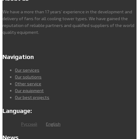
We have a more than 17 years’ experience in the development and
delivery of fans for all cooling tower types. We have gained the
reputation of reliable partners and qualified suppliers of the world
quality equipment.
Navigation
Our services
Our solutions
Other service
Our equipment
Our best projects
Language:
Русский
English
News