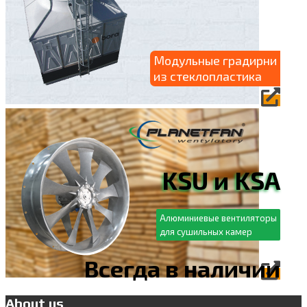
Модульные градирни
из стеклопластика
KSU и KSA
Алюминиевые вентиляторы
для сушильных камер
Всегда в наличии
About us