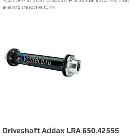
Addax LRA 485.338SS Макс. DBSE @1500 об/мин: 3226 мм; Макс.
диаметр отверстия: 85мм
Driveshaft Addax LRA 650.425SS