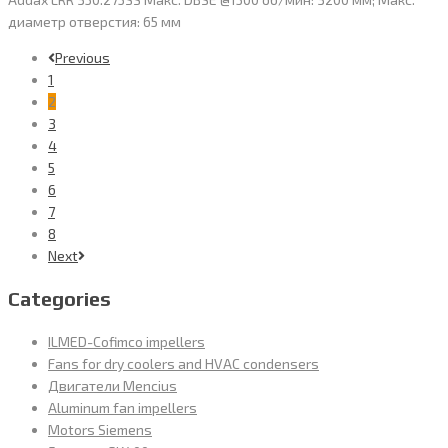
диаметр отверстия: 65 мм
Previous
1
2
3
4
5
6
7
8
Next
Categories
ILMED-Cofimco impellers
Fans for dry coolers and HVAC condensers
Двигатели Mencius
Aluminum fan impellers
Motors Siemens