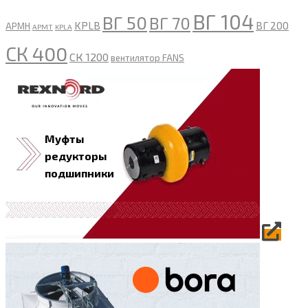
ВГ 104
ВГ 50
ВГ 70
KPLB
ВГ 200
APMH
APMT
KPLA
СК 400
СК 1200
вентилятор FANS
Муфты
редукторы
подшипники