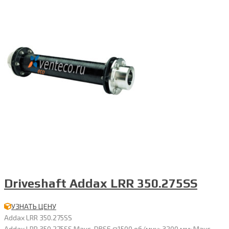
Driveshaft Addax LRR 350.275SS
УЗНАТЬ ЦЕНУ
Addax LRR 350.275SS
Addax LRR 350.275SS Макс. DBSE @1500 об/мин: 3200 мм; Макс.