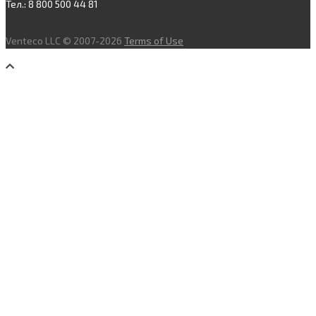
Тел.: 8 800 500 44 81
Venteco LLC © 2007-2026
Terms of Use