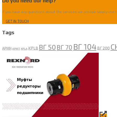
Do you need our help?
If you have any questions about the services we provide simply use 
GET IN TOUCH
Tags
ВГ 104
С
ВГ 50
ВГ 70
KPLB
ВГ 200
APMH
APMT
KPLA
Муфты
редукторы
подшипники