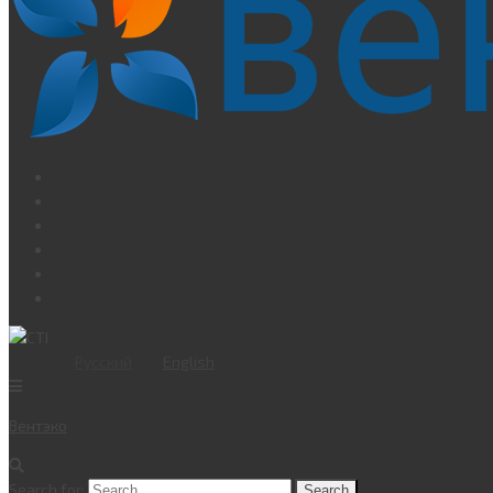
Русский
English
Вент
эко
Search for: