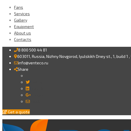
Fans
Services
Gallery
Equipment
About us
Contacts
8 800 500 44 81
603011, Russia, Nizhny Novgorod, Iyulskikh Dney st., 1, build 1 ,
info@venteco.ru
Share
Twitter
LinkedIn
Google+
Email
Get a quote