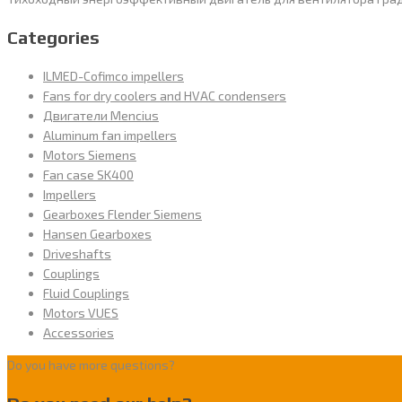
Categories
ILMED-Cofimco impellers
Fans for dry coolers and HVAC condensers
Двигатели Mencius
Aluminum fan impellers
Motors Siemens
Fan case SK400
Impellers
Gearboxes Flender Siemens
Hansen Gearboxes
Driveshafts
Couplings
Fluid Couplings
Motors VUES
Accessories
Do you have more questions?