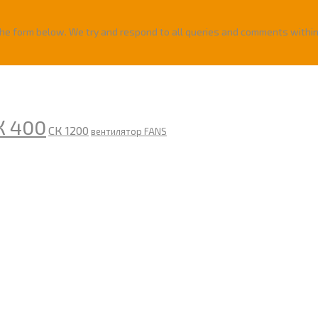
the form below. We try and respond to all queries and comments within
К 400
СК 1200
вентилятор FANS