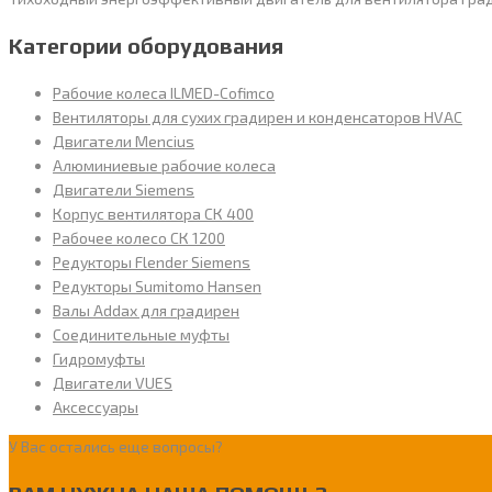
Категории оборудования
Рабочие колеса ILMED-Cofimco
Вентиляторы для сухих градирен и конденсаторов HVAC
Двигатели Mencius
Алюминиевые рабочие колеса
Двигатели Siemens
Корпус вентилятора СК 400
Рабочее колесо СК 1200
Редукторы Flender Siemens
Редукторы Sumitomo Hansen
Валы Addax для градирен
Соединительные муфты
Гидромуфты
Двигатели VUES
Аксессуары
У Вас остались еще вопросы?