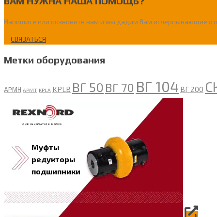
ВАМ НУЖНА НАША ПОМОЩЬ?
Напишите или позвоните нам и мы дадим Вам исчерпывающие отв
СВЯЗАТЬСЯ
Метки оборудования
ВГ 104
С
ВГ 50
ВГ 70
KPLB
ВГ 200
APMH
APMT
KPLA
Муфты
редукторы
подшипники