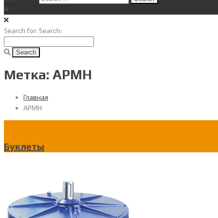
Search for:
Search:
Метка: APMH
Главная
APMH
Буклеты