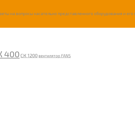
еты на вопросы касательно представленного оборудования и его 
К 400
СК 1200
вентилятор FANS