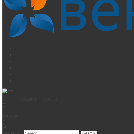
Русский
English
Вент
эко
Search for: