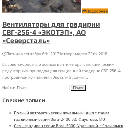
Подробнее
Вентиляторы для градирни
СВГ-256-4 «ЭКОТЭП», АО
«Северсталь»
Пятница сентября 8th, 2017
Четверг марта 29th, 2018
Высоко-скоростные осевые вентиляторы с механическим
редукторным приводом для секционной градирни СВГ-256-4,
построенной компанией «Экотэп» (г. Санкт…
Найти:
Свежие записи
Полный автоматический локальный цикл с тремя
градирнями серии Bora-2400, АО Фаустово, МО
Семь градирен серии Bora-5000, Уралкалий, г.Соликамск