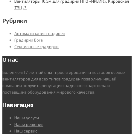
Вентиляторы 10,5м для градирни НПО «ИРВИК», Кировская
ТЭЦ-3
Рубрики
Автоматизация градирен
Градирни Bora
Секционные градирни
О нас
Более чем 17-летний опыт проектирования и поставок осевых
вентиляторов для всех типов градирен позволили нашей
компании получить репутацию надежного партнера и
поставщика оборудования мирового качества.
Навигация
Наши услуги
Наши решения
Наш сервис