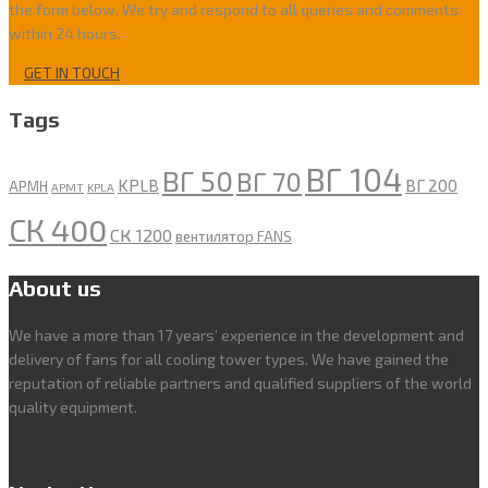
the form below. We try and respond to all queries and comments
within 24 hours.
GET IN TOUCH
Tags
ВГ 104
ВГ 50
ВГ 70
KPLB
ВГ 200
APMH
APMT
KPLA
СК 400
СК 1200
вентилятор FANS
About us
We have a more than 17 years’ experience in the development and
delivery of fans for all cooling tower types. We have gained the
reputation of reliable partners and qualified suppliers of the world
quality equipment.