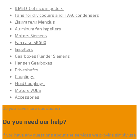
ILMED-Cofimco impellers
Fans for dry coolers and HVAC condensers
Двигатели Mencius
Aluminum fan impellers
Motors Siemens
Fan case SK400
Impellers
Gearboxes Flender Siemens
Hansen Gearboxes
Driveshafts
Couplings
Fluid Couplings
Motors VUES
Accessories
Do you have more questions?
Do you need our help?
If you have any questions about the services we provide simply use