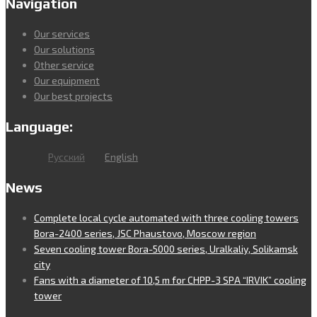
Navigation
Our services
Our solutions
Other service
Our equipment
Our best projects
Language:
Русский
English
News
Complete local cycle automated with three cooling towers
Bora-2400 series, JSC Phaustovo, Moscow region
Seven cooling tower Bora-5000 series, Uralkaliy, Solikamsk
city
Fans with a diameter of 10,5 m for CHPP-3 SPA “IRVIK” cooling
tower