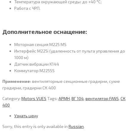
Температура окружающей среды: до +40 °С;
Работа с ЧРП.
Дополнительное оснащение:
Моторная секция M225 MS
Интерфейс M225i (удаленность от пульта управления до
1000 м)
Датчик вибрации K144
Коммутатор M225SS
Применение:
вентиляторные секционные градирни, сухие
градирни, градирни СК 400
Category:
Motors VUES
Tags:
APMH
,
ВГ 104
,
вентилятор FANS
,
СК
400
Узнать цену
Sorry, this entry is only available in
Russian
.