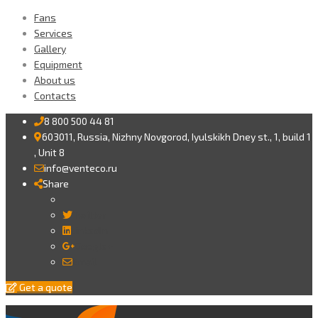
Fans
Services
Gallery
Equipment
About us
Contacts
8 800 500 44 81
603011, Russia, Nizhny Novgorod, Iyulskikh Dney st., 1, build 1
, Unit 8
info@venteco.ru
Share
Twitter
LinkedIn
Google+
Email
Get a quote