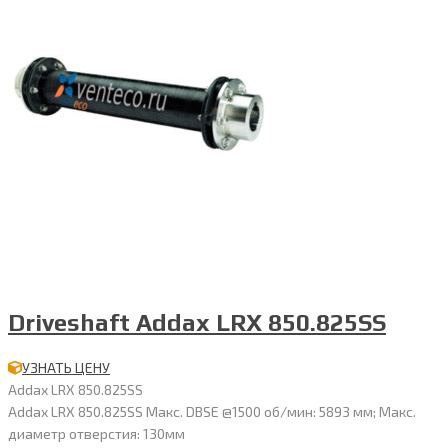
Driveshaft Addax LRX 850.825SS
УЗНАТЬ ЦЕНУ
Addax LRX 850.825SS
Addax LRX 850.825SS Макс. DBSE @1500 об/мин: 5893 мм; Макс.
диаметр отверстия: 130мм