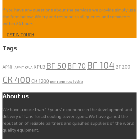
If you have any questions about the services we provide simply use
the form below. We try and respond to all queries and comments
within 24 hours.
GET IN TOUCH
Tags
ВГ 104
ВГ 50
ВГ 70
KPLB
ВГ 200
APMH
APMT
KPLA
СК 400
СК 1200
вентилятор FANS
About us
We have a more than 17 years’ experience in the development and
delivery of fans for all cooling tower types. We have gained the
reputation of reliable partners and qualified suppliers of the world
quality equipment.