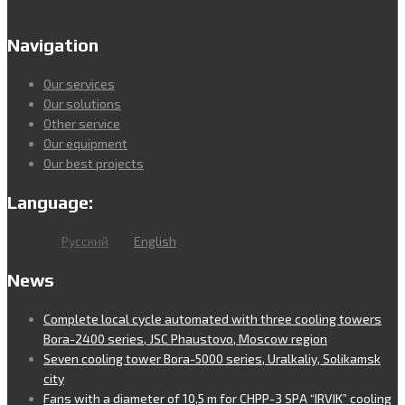
Navigation
Our services
Our solutions
Other service
Our equipment
Our best projects
Language:
Русский
English
News
Complete local cycle automated with three cooling towers
Bora-2400 series, JSC Phaustovo, Moscow region
Seven cooling tower Bora-5000 series, Uralkaliy, Solikamsk
city
Fans with a diameter of 10,5 m for CHPP-3 SPA “IRVIK” cooling