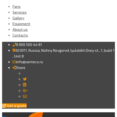
Fans
Services
Gallery
Equipment
About us
Contacts
8 800 500 44 81
603011, Russia, Nizhny Novgorod, Iyulskikh Dney st., 1, build 1
, Unit 8
info@venteco.ru
Share
Twitter
LinkedIn
Google+
Email
Get a quote