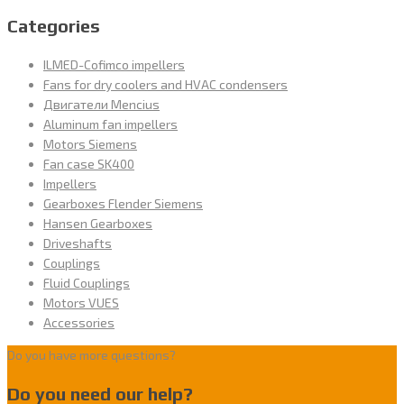
Categories
ILMED-Cofimco impellers
Fans for dry coolers and HVAC condensers
Двигатели Mencius
Aluminum fan impellers
Motors Siemens
Fan case SK400
Impellers
Gearboxes Flender Siemens
Hansen Gearboxes
Driveshafts
Couplings
Fluid Couplings
Motors VUES
Accessories
Do you have more questions?
Do you need our help?