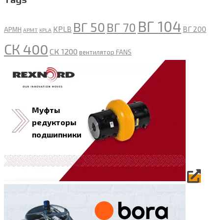
ВГ 104
ВГ 50
ВГ 70
KPLB
ВГ 200
APMH
APMT
KPLA
СК 400
СК 1200
вентилятор FANS
Муфты
редукторы
подшипники