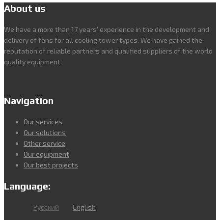
About us
We have a more than 17 years’ experience in the development and
delivery of fans for all cooling tower types. We have gained the
reputation of reliable partners and qualified suppliers of the world
quality equipment.
Navigation
Our services
Our solutions
Other service
Our equipment
Our best projects
Language:
Русский
English