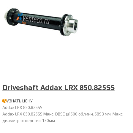
Driveshaft Addax LRX 850.825SS
УЗНАТЬ ЦЕНУ
Addax LRX 850.825SS
Addax LRX 850.825SS Макс. DBSE @1500 об/мин: 5893 мм; Макс.
диаметр отверстия: 130мм