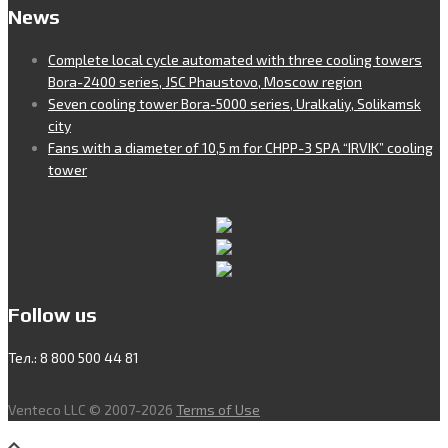
News
Complete local cycle automated with three cooling towers
Bora-2400 series, JSC Phaustovo, Moscow region
Seven cooling tower Bora-5000 series, Uralkaliy, Solikamsk
city
Fans with a diameter of 10,5 m for CHPP-3 SPA “IRVIK” cooling
tower
Follow us
Тел.: 8 800 500 44 81
Venteco LLC © 2007-2026
Terms of Use