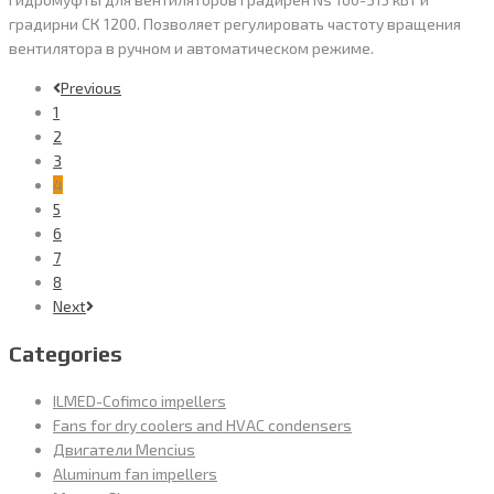
градирни СК 1200. Позволяет регулировать частоту вращения
вентилятора в ручном и автоматическом режиме.
Previous
1
2
3
4
5
6
7
8
Next
Categories
ILMED-Cofimco impellers
Fans for dry coolers and HVAC condensers
Двигатели Mencius
Aluminum fan impellers