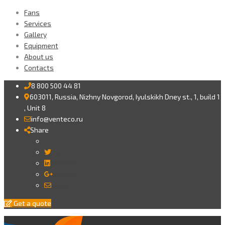
Fans
Services
Gallery
Equipment
About us
Contacts
8 800 500 44 81
603011, Russia, Nizhny Novgorod, Iyulskikh Dney st., 1, build 1
, Unit 8
info@venteco.ru
Share
Twitter
LinkedIn
Google+
Email
Get a quote