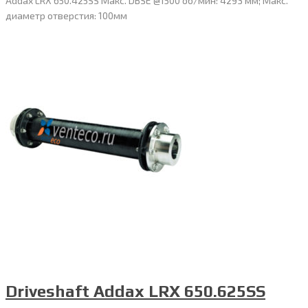
Addax LRX 650.425SS Макс. DBSE @1500 об/мин: 4293 мм; Макс.
диаметр отверстия: 100мм
Driveshaft Addax LRX 650.625SS