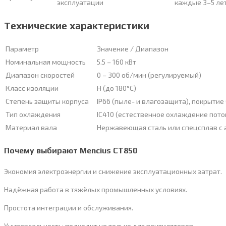
эксплуатации
каждые 3–5 ле
Технические характеристики
Параметр
Значение / Диапазон
Номинальная мощность
5.5 – 160 кВт
Диапазон скоростей
0 – 300 об/мин (регулируемый)
Класс изоляции
H (до 180°C)
Степень защиты корпуса
IP66 (пыле- и влагозащита), покрытие
Тип охлаждения
IC410 (естественное охлаждение пото
Материал вала
Нержавеющая сталь или спецсплав с
Почему выбирают Mencius CT850
Экономия электроэнергии и снижение эксплуатационных затрат.
Надёжная работа в тяжёлых промышленных условиях.
Простота интеграции и обслуживания.
Универсальность: подходит не только для вентиляторов