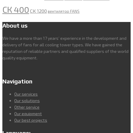
СК 400
СК 1200
вентилятор FANS
About us
We have a more than 17 years’ experience in the development and
delivery of fans for all cooling tower types. We have gained the
reputation of reliable partners and qualified suppliers of the world
quality equipment.
Navigation
Our services
Our solutions
Other service
Our equipment
Our best projects
Language: