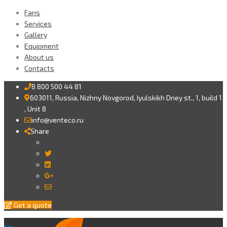
Fans
Services
Gallery
Equipment
About us
Contacts
8 800 500 44 81
603011, Russia, Nizhny Novgorod, Iyulskikh Dney st., 1, build 1
, Unit 8
info@venteco.ru
Share
Twitter
LinkedIn
Google+
Email
Get a quote