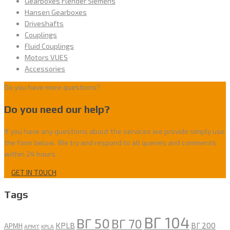
Gearboxes Flender Siemens
Hansen Gearboxes
Driveshafts
Couplings
Fluid Couplings
Motors VUES
Accessories
Do you have more questions?
Do you need our help?
If you have any questions about the services we provide simply use
the form below. We try and respond to all queries and comments
within 24 hours.
GET IN TOUCH
Tags
ВГ 104
ВГ 50
ВГ 70
KPLB
ВГ 200
APMH
APMT
KPLA