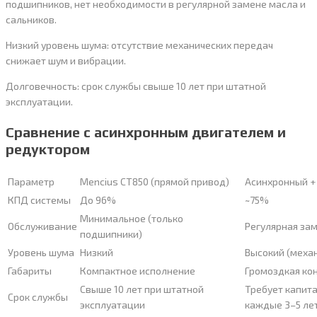
подшипников, нет необходимости в регулярной замене масла и
сальников.
Низкий уровень шума: отсутствие механических передач
снижает шум и вибрации.
Долговечность: срок службы свыше 10 лет при штатной
эксплуатации.
Сравнение с асинхронным двигателем и
редуктором
Параметр
Mencius CT850 (прямой привод)
Асинхронный +
КПД системы
До 96%
~75%
Минимальное (только
Обслуживание
Регулярная зам
подшипники)
Уровень шума
Низкий
Высокий (меха
Габариты
Компактное исполнение
Громоздкая ко
Свыше 10 лет при штатной
Требует капит
Срок службы
эксплуатации
каждые 3–5 ле