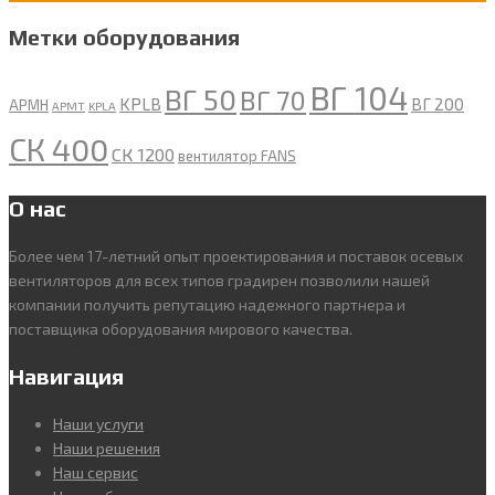
Метки оборудования
ВГ 104
ВГ 50
ВГ 70
KPLB
ВГ 200
APMH
APMT
KPLA
СК 400
СК 1200
вентилятор FANS
О нас
Более чем 17-летний опыт проектирования и поставок осевых
вентиляторов для всех типов градирен позволили нашей
компании получить репутацию надежного партнера и
поставщика оборудования мирового качества.
Навигация
Наши услуги
Наши решения
Наш сервис