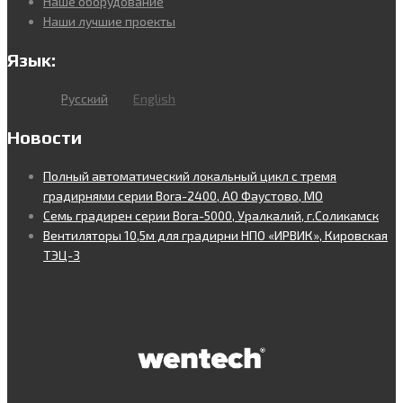
Наше оборудование
Наши лучшие проекты
Язык:
Русский
English
Новости
Полный автоматический локальный цикл с тремя
градирнями серии Bora-2400, АО Фаустово, МО
Семь градирен серии Bora-5000, Уралкалий, г.Соликамск
Вентиляторы 10,5м для градирни НПО «ИРВИК», Кировская
ТЭЦ-3