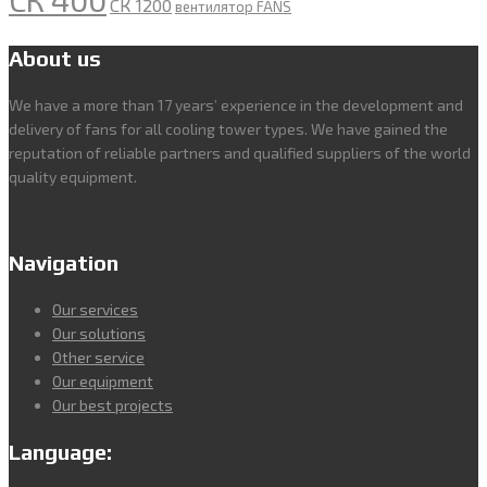
СК 1200
вентилятор FANS
About us
We have a more than 17 years’ experience in the development and
delivery of fans for all cooling tower types. We have gained the
reputation of reliable partners and qualified suppliers of the world
quality equipment.
Navigation
Our services
Our solutions
Other service
Our equipment
Our best projects
Language: