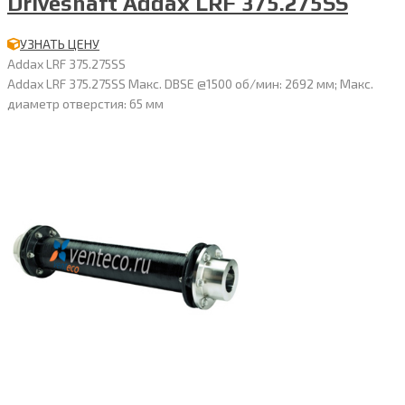
Driveshaft Addax LRF 375.275SS
УЗНАТЬ ЦЕНУ
Addax LRF 375.275SS
Addax LRF 375.275SS Макс. DBSE @1500 об/мин: 2692 мм; Макс.
диаметр отверстия: 65 мм