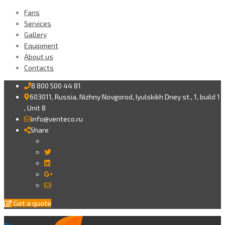
Fans
Services
Gallery
Equipment
About us
Contacts
8 800 500 44 81
603011, Russia, Nizhny Novgorod, Iyulskikh Dney st., 1, build 1
, Unit 8
info@venteco.ru
Share
Twitter
LinkedIn
Google+
Email
Get a quote