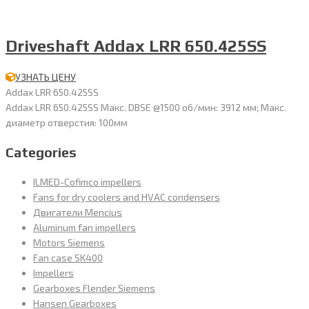
Driveshaft Addax LRR 650.425SS
УЗНАТЬ ЦЕНУ
Addax LRR 650.425SS
Addax LRR 650.425SS Макс. DBSE @1500 об/мин: 3912 мм; Макс.
диаметр отверстия: 100мм
Categories
ILMED-Cofimco impellers
Fans for dry coolers and HVAC condensers
Двигатели Mencius
Aluminum fan impellers
Motors Siemens
Fan case SK400
Impellers
Gearboxes Flender Siemens
Hansen Gearboxes