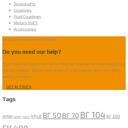
Driveshafts
Couplings
Fluid Couplings
Motors VUES
Accessories
Do you have more questions?
Do you need our help?
If you have any questions about the services we provide simply use
the form below. We try and respond to all queries and comments
within 24 hours.
GET IN TOUCH
Tags
ВГ 104
ВГ 50
ВГ 70
KPLB
ВГ 200
APMH
APMT
KPLA
СК 400