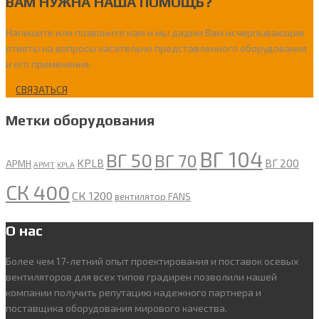
ВАМ НУЖНА НАША ПОМОЩЬ?
Напишите или позвоните нам и мы дадим Вам исчерпывающие
ответы на вопросы касательно представленного оборудования
и его применения.
СВЯЗАТЬСЯ
Метки оборудования
ВГ 104
ВГ 50
ВГ 70
KPLB
ВГ 200
APMH
APMT
KPLA
СК 400
СК 1200
вентилятор FANS
О нас
Более чем 17-летний опыт проектирования и поставок осевых
вентиляторов для всех типов градирен позволили нашей
компании получить репутацию надежного партнера и
поставщика оборудования мирового качества.