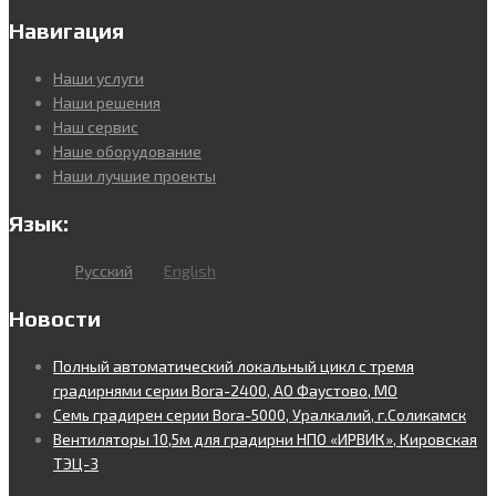
Навигация
Наши услуги
Наши решения
Наш сервис
Наше оборудование
Наши лучшие проекты
Язык:
Русский
English
Новости
Полный автоматический локальный цикл с тремя
градирнями серии Bora-2400, АО Фаустово, МО
Семь градирен серии Bora-5000, Уралкалий, г.Соликамск
Вентиляторы 10,5м для градирни НПО «ИРВИК», Кировская
ТЭЦ-3