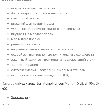
встроенный масляный насос;
Антиреверс (стопор обратного хода);
смотровой глазок;
внешний щуп уровня масла;
удлиненный корпус выходного подшипника;
внутренние маслопроводы;
магнитную пробку;
реле потока масла;
нагревательные элементы с термореле;
осевой вентилятор для дополнительного охлаждения
защитный кожух вентилятора из нержавеющей стали
датчик вибрации;
система смазки и деаэрации с мерным стеклом;
исполнение взрывозащищенное (EX).
Категория:
Редукторы Sumitomo Hansen
Метки:
KPLB
,
ВГ 104
,
СК
400
Узнать цену