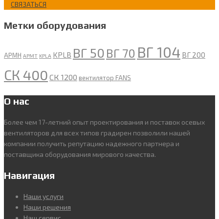
СВЯЗАТЬСЯ
Метки оборудования
ВГ 104
ВГ 50
ВГ 70
KPLB
ВГ 200
APMH
APMT
KPLA
СК 400
СК 1200
вентилятор FANS
О нас
Более чем 17-летний опыт проектирования и поставок осевых
вентиляторов для всех типов градирен позволили нашей
компании получить репутацию надежного партнера и
поставщика оборудования мирового качества.
Навигация
Наши услуги
Наши решения
Наш сервис