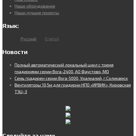
Наше оборудование
Наши лучшие проекты
Язык:
Русский
English
Новости
Полный автоматический локальный цикл с тремя
градирнями серии Bora-2400, АО Фаустово, МО
Семь градирен серии Bora-5000, Уралкалий, г.Соликамск
Вентиляторы 10,5м для градирни НПО «ИРВИК», Кировская
ТЭЦ-3
Следуйте за нами