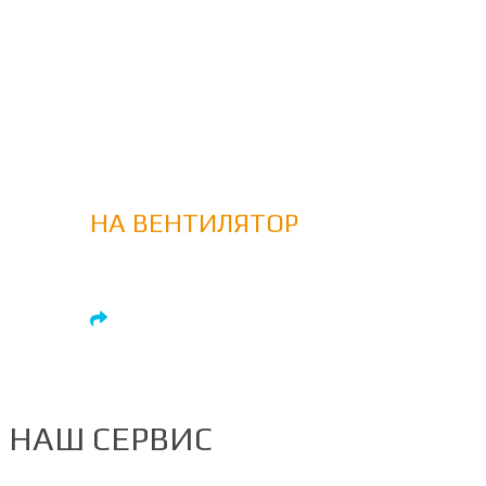
Наше решение превзойдет
Ваши ожидания
ЗАПРОСИТЕ ОПРОСНЫЙ
ЛИСТ
НА ВЕНТИЛЯТОР
или получите консультацию
Запросить
НАШ СЕРВИС