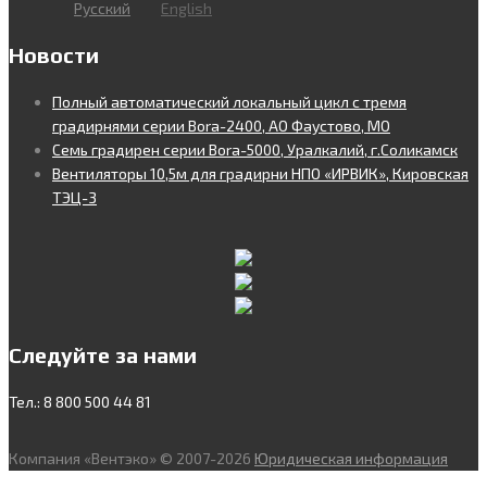
Русский
English
Новости
Полный автоматический локальный цикл с тремя
градирнями серии Bora-2400, АО Фаустово, МО
Семь градирен серии Bora-5000, Уралкалий, г.Соликамск
Вентиляторы 10,5м для градирни НПО «ИРВИК», Кировская
ТЭЦ-3
Следуйте за нами
Тел.: 8 800 500 44 81
Компания «Вентэко» © 2007-2026
Юридическая информация