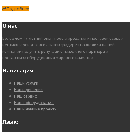
Подробнее
О нас
Более чем 17-летний опыт проектирования и поставок осевых
вентиляторов для всех типов градирен позволили нашей
компании получить репутацию надежного партнера и
поставщика оборудования мирового качества.
Навигация
Наши услуги
Наши решения
Наш сервис
Наше оборудование
Наши лучшие проекты
Язык: