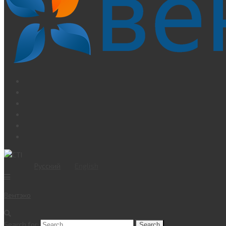
Русский
English
Вент
эко
Search for: