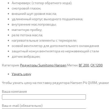
Антиреверс (стопор обратного хода);
смотровой глазок;
внешний щуп уровня масла;
удлиненный корпус выходного подшипника;
внутренние маслопроводы;
магнитную пробку;
реле потока масла;
нагревательные элементы с термореле;
осевой вентилятор для дополнительного охлаждения
защитный кожух вентилятора из нержавеющей стали
датчик вибрации;
Категория:
Редукторы Sumitomo Hansen
Метки:
ВГ 200
,
СК 1200
Узнать цену
Чтобы узнать цену на поставку редуктора Hansen P4 QVRM, укаж
Ваша компания
Ваш e-mail (обязательно)