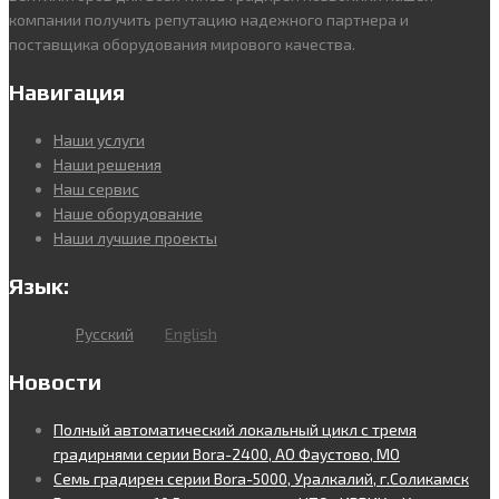
компании получить репутацию надежного партнера и
поставщика оборудования мирового качества.
Навигация
Наши услуги
Наши решения
Наш сервис
Наше оборудование
Наши лучшие проекты
Язык:
Русский
English
Новости
Полный автоматический локальный цикл с тремя
градирнями серии Bora-2400, АО Фаустово, МО
Семь градирен серии Bora-5000, Уралкалий, г.Соликамск