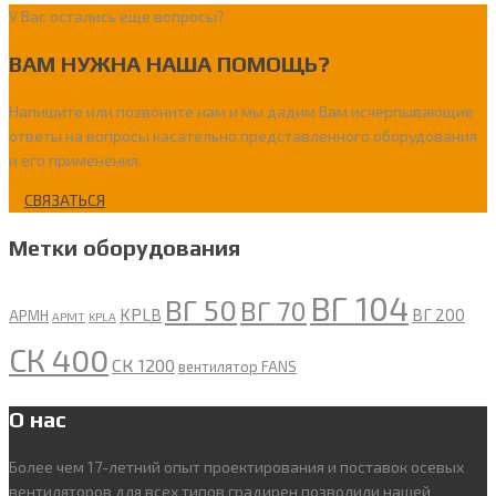
У Вас остались еще вопросы?
ВАМ НУЖНА НАША ПОМОЩЬ?
Напишите или позвоните нам и мы дадим Вам исчерпывающие
ответы на вопросы касательно представленного оборудования
и его применения.
СВЯЗАТЬСЯ
Метки оборудования
ВГ 104
ВГ 50
ВГ 70
KPLB
ВГ 200
APMH
APMT
KPLA
СК 400
СК 1200
вентилятор FANS
О нас
Более чем 17-летний опыт проектирования и поставок осевых
вентиляторов для всех типов градирен позволили нашей