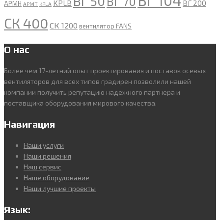
ВГ 104
ВГ 50
ВГ 70
KPLB
ВГ 200
APMH
APMT
KPLA
СК 400
СК 1200
вентилятор FANS
О нас
Более чем 17-летний опыт проектирования и поставок осевых
вентиляторов для всех типов градирен позволили нашей
компании получить репутацию надежного партнера и
поставщика оборудования мирового качества.
Навигация
Наши услуги
Наши решения
Наш сервис
Наше оборудование
Наши лучшие проекты
Язык: