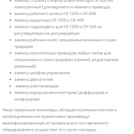
замену стального корпуса вентилятора СК 400 на
композитный (для верхнего и нижнего привода)
замену рабочего колеса СК 1200 и СК 400
замену редуктора СК 1200 и СК 400
замену гидромуфты для СК 1200 и СК 400 на
регулируемую/не регулируемую
замену рабочих колес секционных влажных и сухих
градирен
замену комплектных приводов любых типов для
секционных и сухих градирен (прямой, редукторный,
ременный)
замену шкафов управления
замену двигателей
замену рам приводов
замену корпусов вентиляторов (диффузоров и
конфузоров).
Наши сервисные инженеры, обладая огромным опытом и
необходимыми инструментами, произведут
квалифицированную установку всего поставленного
оборудования и осуществят его пуско-наладку.