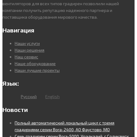
вентиляторов для всех типов градирен позволили нашей
компании получить репутацию надежного партнера и
поставщика оборудования мирового качества.
Навигация
Наши услуги
Наши решения
Наш сервис
Наше оборудование
Наши лучшие проекты
Язык:
Русский
English
Новости
Полный автоматический локальный цикл с тремя
градирнями серии Bora-2400, АО Фаустово, МО
Семь градирен серии Bora-5000, Уралкалий, г.Соликамск